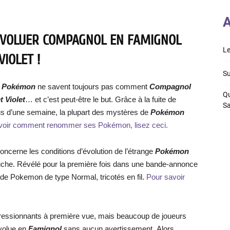
A
ÉVOLUER COMPAGNOL EN FAMIGNOL
Le
IOLET !
Su
e
Pokémon
ne savent toujours pas comment
Compagnol
Qu
 Violet
… et c’est peut-être le but. Grâce à la fuite de
S
lus d’une semaine, la plupart des mystères de
Pokémon
voir comment renommer ses Pokémon, lisez ceci.
ncerne les conditions d’évolution de l’étrange
Pokémon
luche. Révélé pour la première fois dans une bande-annonce
 de Pokemon de type Normal, tricotés en fil.
Pour savoir
ressionnants à première vue, mais beaucoup de joueurs
volue en
Famignol
sans aucun avertissement. Alors