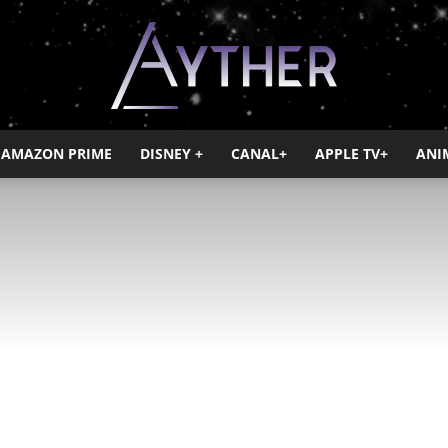
AMAZON PRIME
DISNEY +
CANAL+
APPLE TV+
ANI
Ayther