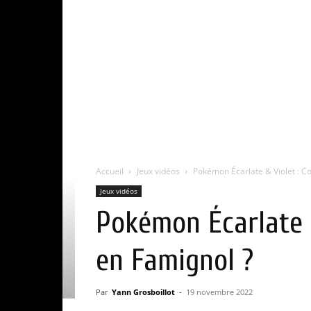
Accueil
Jeux vidéos
Pokémon Écarlate & Violet : 
Jeux vidéos
Pokémon Écarlate 
en Famignol ?
Par
Yann Grosboillot
-
19 novembre 2022