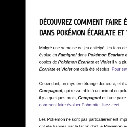
DÉCOUVREZ COMMENT FAIRE 
DANS POKÉMON ÉCARLATE ET V
Malgré une semaine de jeu anticipé, les fans d
évolue en
Famignol
dans
Pokémon Écarlate et
copies de
Pokémon Écarlate et Violet
il y a p
Écarlate et Violet
ont déjà été résolus.
Pour sa
Cependant, un mystère étrange demeure, et il co
Compagnol
, qui ressemble à un animal en pe
il y a quelques mois,
Compagnol
est une paire
comment faire évoluer Pohmotte, lisez ceci.
Les Pokémon ne sont pas particulièrement imp
ont été frappés par la façon dont le
Pokémon
é