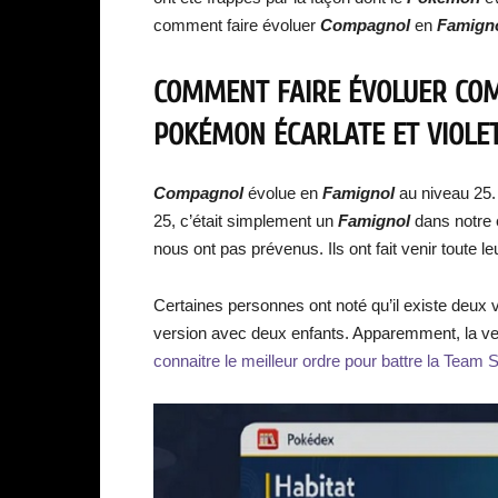
comment faire évoluer
Compagnol
en
Famign
COMMENT FAIRE ÉVOLUER CO
POKÉMON ÉCARLATE ET VIOLET
Compagnol
évolue en
Famignol
au niveau 25. 
25, c’était simplement un
Famignol
dans notre é
nous ont pas prévenus. Ils ont fait venir toute l
Certaines personnes ont noté qu’il existe deux
version avec deux enfants. Apparemment, la ve
connaitre le meilleur ordre pour battre la Team Sta