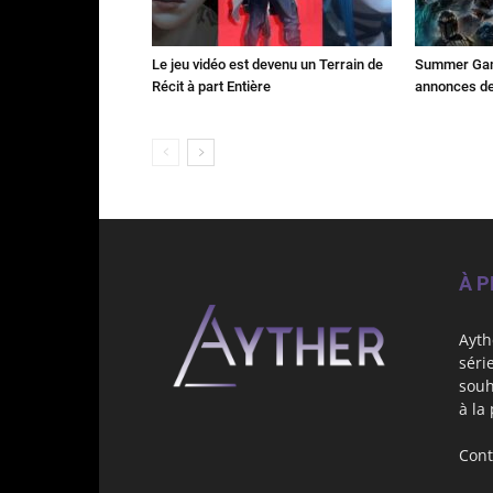
Le jeu vidéo est devenu un Terrain de
Summer Game
Récit à part Entière
annonces des
À 
Ayth
séri
souh
à la
Cont