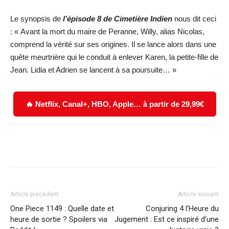
Le synopsis de
l’épisode 8 de Cimetière Indien
nous dit ceci
: « Avant la mort du maire de Peranne, Willy, alias Nicolas,
comprend la vérité sur ses origines. Il se lance alors dans une
quête meurtrière qui le conduit à enlever Karen, la petite-fille de
Jean. Lidia et Adrien se lancent à sa poursuite… »
🔥 Netflix, Canal+, HBO, Apple… à partir de 29,99€
Facebook
X
WhatsApp
Email
Article précédent
Article suivant
One Piece 1149 : Quelle date et
Conjuring 4 l’Heure du
heure de sortie ? Spoilers via
Jugement : Est ce inspiré d’une