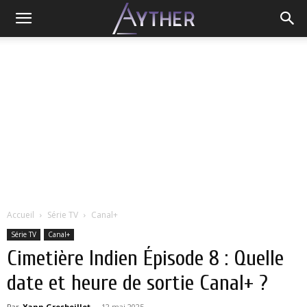
Accueil
Série TV
Canal+
Série TV
Canal+
Cimetière Indien Épisode 8 : Quelle
date et heure de sortie Canal+ ?
Par
Yann Grosboillot
-
12 mai 2025