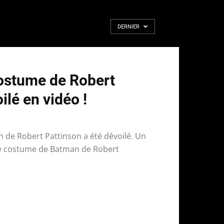
DERNIER
ostume de Robert
ilé en vidéo !
 de Robert Pattinson a été dévoilé. Un
Le costume de Batman de Robert