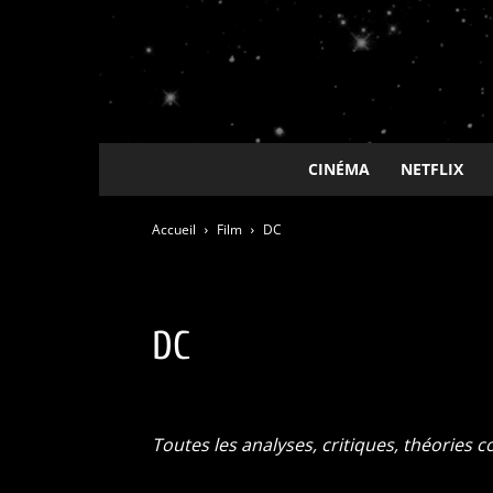
CINÉMA
NETFLIX
Accueil
Film
DC
DC
DC
Marvel
Star Wars
Toutes les analyses, critiques, théories 