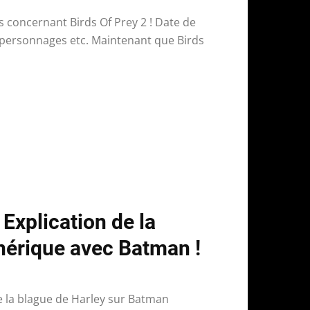
s concernant Birds Of Prey 2 ! Date de
x personnages etc. Maintenant que Birds
 Explication de la
nérique avec Batman !
e la blague de Harley sur Batman