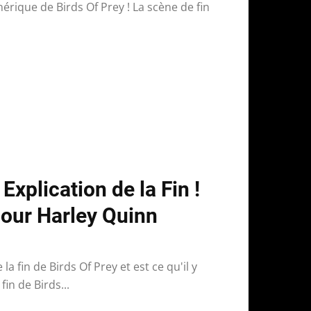
érique de Birds Of Prey ! La scène de fin
 Explication de la Fin !
 pour Harley Quinn
la fin de Birds Of Prey et est ce qu'il y
fin de Birds...