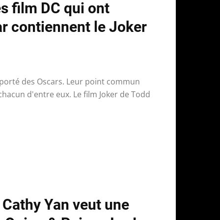
es film DC qui ont
r contiennent le Joker
mporté des Oscars. Leur point commun
 chacun d'entre eux. Le film Joker de Todd
: Cathy Yan veut une