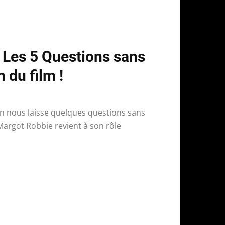
: Les 5 Questions sans
n du film !
 on nous laisse quelques questions sans
Margot Robbie revient à son rôle