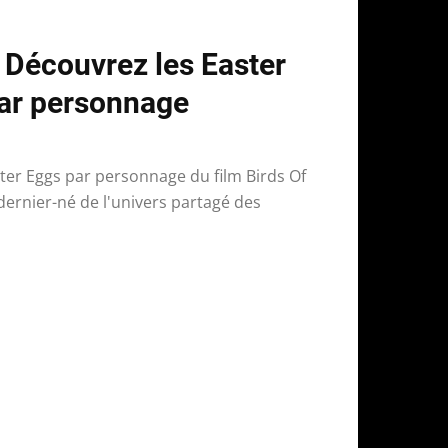
: Découvrez les Easter
par personnage
ster Eggs par personnage du film Birds Of
e dernier-né de l'univers partagé des