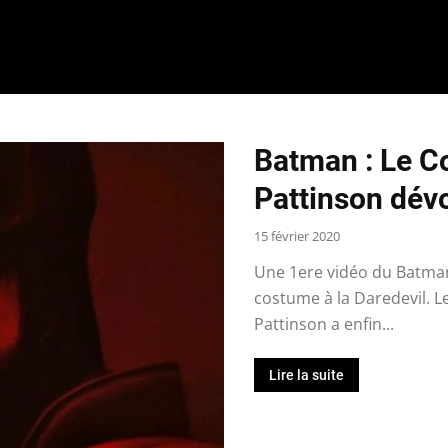
Batman : Le C
Pattinson dévo
15 février 2020
Une 1ere vidéo du Batman
costume à la Daredevil. 
Pattinson a enfin...
Lire la suite