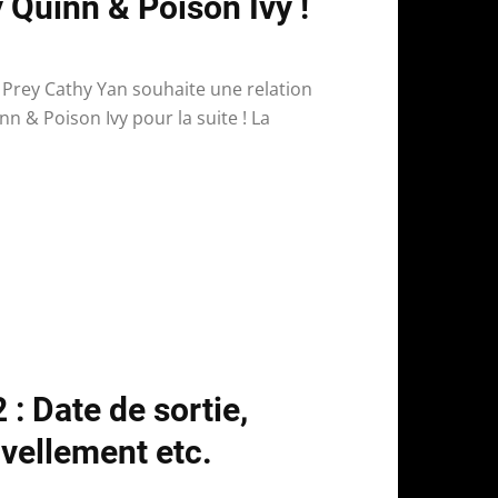
y Quinn & Poison Ivy !
f Prey Cathy Yan souhaite une relation
 & Poison Ivy pour la suite ! La
 : Date de sortie,
vellement etc.