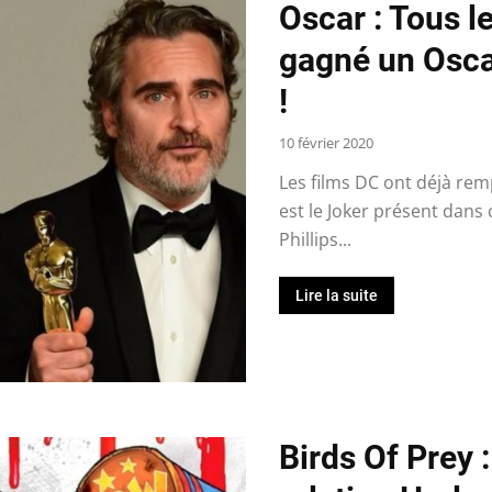
Oscar : Tous l
gagné un Osca
!
10 février 2020
Les films DC ont déjà re
est le Joker présent dans
Phillips...
Lire la suite
Birds Of Prey 