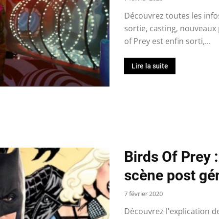
Découvrez toutes les info
sortie, casting, nouveau
of Prey est enfin sorti,...
Lire la suite
Birds Of Prey :
scène post gé
7 février 2020
Découvrez l'explication d