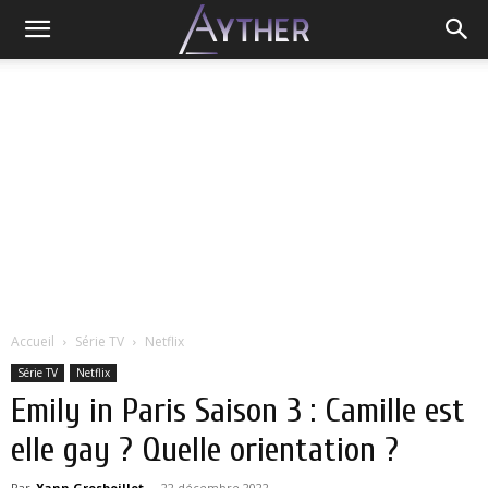
Accueil
Série TV
Netflix
Série TV
Netflix
Emily in Paris Saison 3 : Camille est
elle gay ? Quelle orientation ?
Par
Yann Grosboillot
-
22 décembre 2022