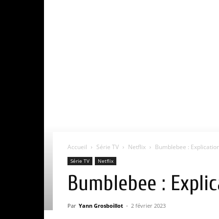
Accueil
Série TV
Netflix
Bumblebee : Explication
Série TV
Netflix
Bumblebee : Explic
Par
Yann Grosboillot
-
2 février 2023