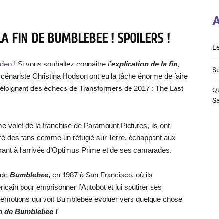
A
LA FIN DE BUMBLEBEE ! SPOILERS !
Le
deo !
Si vous souhaitez connaitre
l’explication de la fin
,
Su
la scénariste Christina Hodson ont eu la tâche énorme de faire
’éloignant des échecs de Transformers de 2017 : The Last
Qu
S
e volet de la franchise de Paramount Pictures, ils ont
féré des fans comme un réfugié sur Terre, échappant aux
arant à l’arrivée d’Optimus Prime et de ses camarades.
 de
Bumblebee
, en 1987 à San Francisco, où ils
cain pour emprisonner l’Autobot et lui soutirer ses
n émotions qui voit Bumblebee évoluer vers quelque chose
fin de Bumblebee !