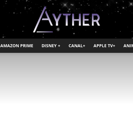
AMAZON PRIME
DISNEY +
CANAL+
APPLE TV+
ANI
Ayther