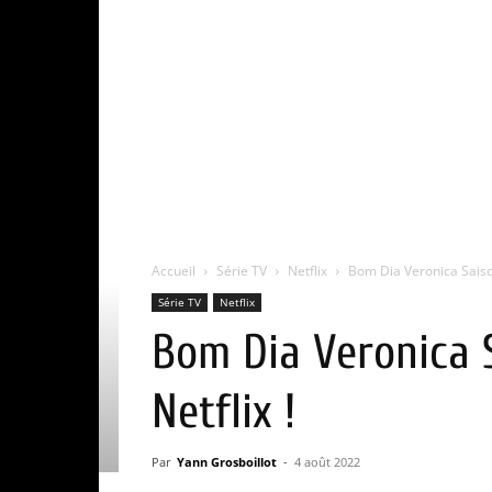
Accueil
Série TV
Netflix
Bom Dia Veronica Saison 
Série TV
Netflix
Bom Dia Veronica Sa
Netflix !
Par
Yann Grosboillot
-
4 août 2022