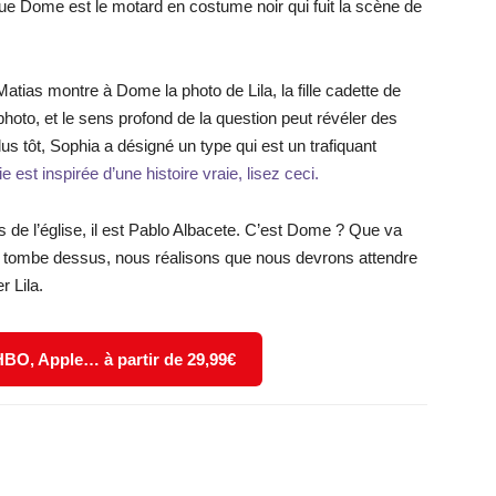
ue Dome est le motard en costume noir qui fuit la scène de
Matias montre à Dome la photo de Lila, la fille cadette de
oto, et le sens profond de la question peut révéler des
s tôt, Sophia a désigné un type qui est un trafiquant
ie est inspirée d’une histoire vraie, lisez ceci.
 de l’église, il est Pablo Albacete. C’est Dome ? Que va
ous tombe dessus, nous réalisons que nous devrons attendre
 Lila.
 HBO, Apple… à partir de 29,99€
X
WhatsApp
Email