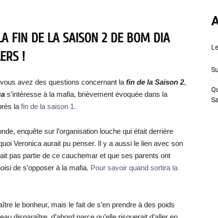
A
LA FIN DE LA SAISON 2 DE BOM DIA
Le
ERS !
Su
vous avez des questions concernant la
fin de la Saison 2
,
Qu
ca
s’intéresse à la mafia, brièvement évoquée dans la
S
près la
fin de la saison 1.
de, enquête sur l’organisation louche qui était derrière
quoi Veronica aurait pu penser. Il y a aussi le lien avec son
sait pas partie de ce cauchemar et que ses parents ont
hoisi de s’opposer à la mafia.
Pour savoir quand sortira la
aître le bonheur, mais le fait de s’en prendre à des poids
u disparaître, d’abord parce qu’elle risquerait d’aller en