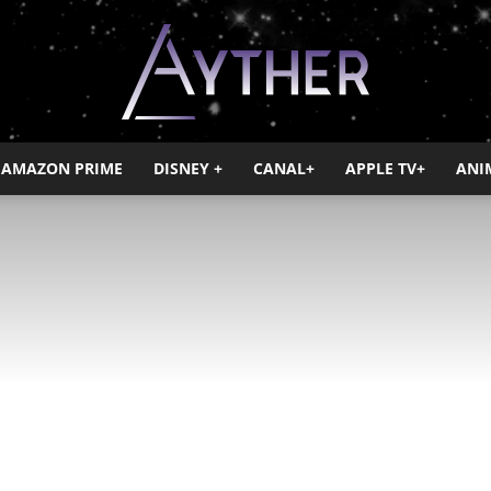
AMAZON PRIME
DISNEY +
CANAL+
APPLE TV+
ANI
Ayther