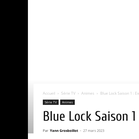
Accueil
Série TV
Animes
Blue Lock Saison 1 : Ex
Série TV
Animes
Blue Lock Saison 1 
Par
Yann Grosboillot
-
27 mars 2023