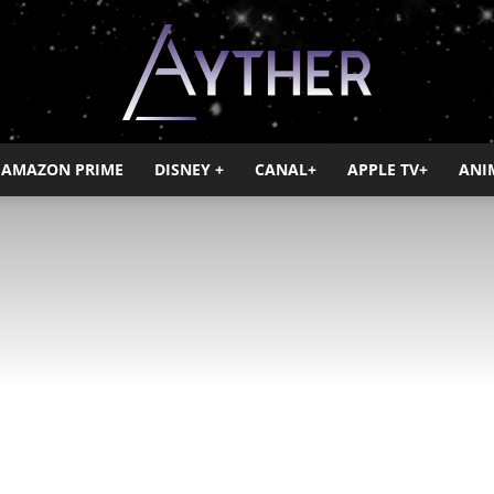
AMAZON PRIME
DISNEY +
CANAL+
APPLE TV+
ANI
Ayther