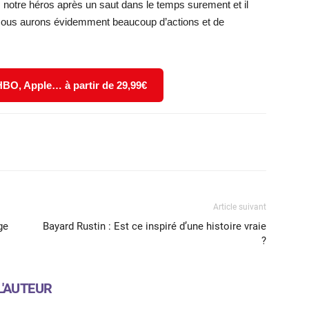
 notre héros après un saut dans le temps surement et il
. Nous aurons évidemment beaucoup d’actions et de
 HBO, Apple… à partir de 29,99€
X
WhatsApp
Email
Article suivant
ge
Bayard Rustin : Est ce inspiré d’une histoire vraie
?
L'AUTEUR