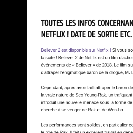
TOUTES LES INFOS CONCERNANT
NETFLIX ! DATE DE SORTIE ETC.
Believer 2 est disponible sur Netflix !
Si vous so
la suite ! Believer 2 de Netflix est un film d’act
événements de « Believer » de 2018. Le film sui
d’attraper l’énigmatique baron de la drogue, M. 
Cependant, après avoir failli attraper le baron d
la vraie nature de Seo Young-Rak, un trafiquant 
introduit une nouvelle menace sous la forme de l
cherche à se venger de Rak et de Won-ho.
Les performances sont solides, en particulier 
le rôle de Rak. Il fait un excellent travail en 