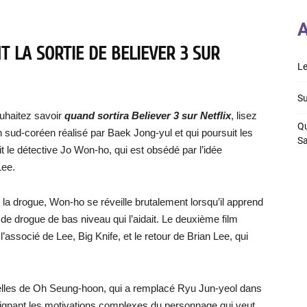
A
 LA SORTIE DE BELIEVER 3 SUR
Le
Su
uhaitez savoir
quand sortira Believer 3 sur Netflix
, lisez
Qu
ion sud-coréen réalisé par Baek Jong-yul et qui poursuit les
S
t le détective Jo Won-ho, qui est obsédé par l’idée
Lee.
e la drogue, Won-ho se réveille brutalement lorsqu’il apprend
de drogue de bas niveau qui l’aidait. Le deuxième film
’associé de Lee, Big Knife, et le retour de Brian Lee, qui
celles de Oh Seung-hoon, qui a remplacé Ryu Jun-yeol dans
dépeignant les motivations complexes du personnage qui veut