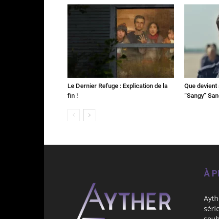
Le Dernier Refuge : Explication de la
Que devient 
fin !
“Sangy” Sa
À 
Ayth
séri
souh