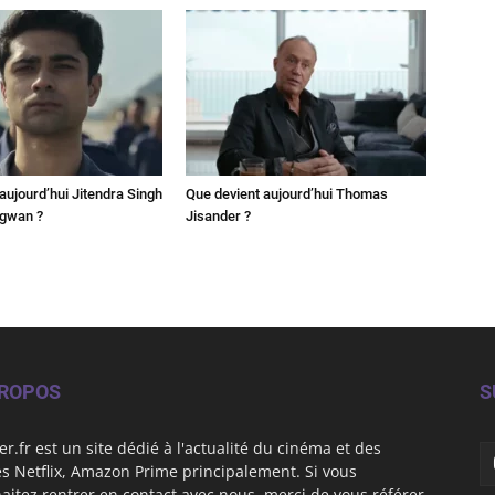
aujourd’hui Jitendra Singh
Que devient aujourd’hui Thomas
ngwan ?
Jisander ?
PROPOS
S
er.fr est un site dédié à l'actualité du cinéma et des
es Netflix, Amazon Prime principalement. Si vous
aitez rentrer en contact avec nous, merci de vous référer