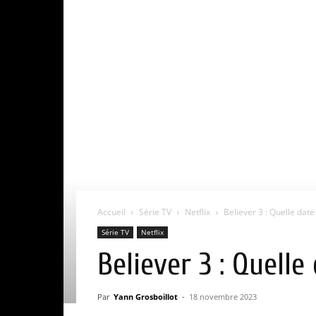
Accueil
Série TV
Netflix
Believer 3 : Quelle date 
Série TV
Netflix
Believer 3 : Quelle
Par
Yann Grosboillot
-
18 novembre 2023