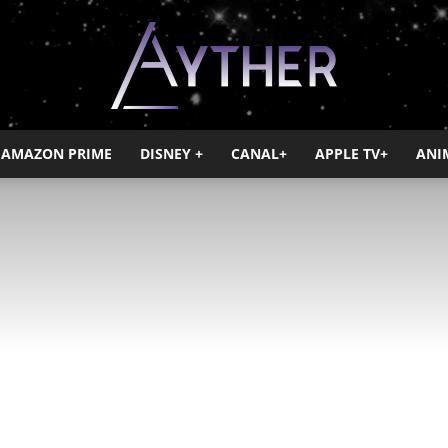
AMAZON PRIME
DISNEY +
CANAL+
APPLE TV+
ANI
Ayther