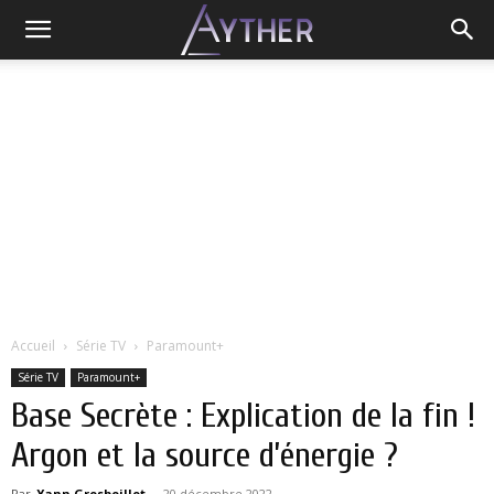
Accueil
Série TV
Paramount+
Série TV
Paramount+
Base Secrète : Explication de la fin !
Argon et la source d’énergie ?
Par
Yann Grosboillot
-
20 décembre 2022