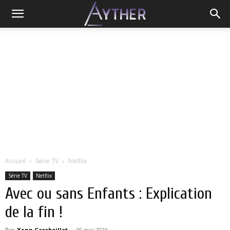
Accueil
Série TV
Netflix
Série TV
Netflix
Avec ou sans Enfants : Explication
de la fin !
Par
Yann Grosboillot
-
30 mai 2026