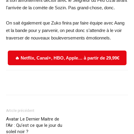
à son affrontement décisif avec le Seigneur du Feu Ozai avant
l’arrivée de la comète de Sozin. Pas grand-chose, donc.
On sait également que Zuko finira par faire équipe avec Aang
et la bande pour y parvenir, on peut donc s’attendre à le voir
traverser de nouveaux bouleversements émotionnels.
🔥 Netflix, Canal+, HBO, Apple… à partir de 29,99€
Facebook
X
WhatsApp
Email
Article précédent
Avatar Le Dernier Maitre de
l’Air : Qu’est ce que le jour du
soleil noir ?