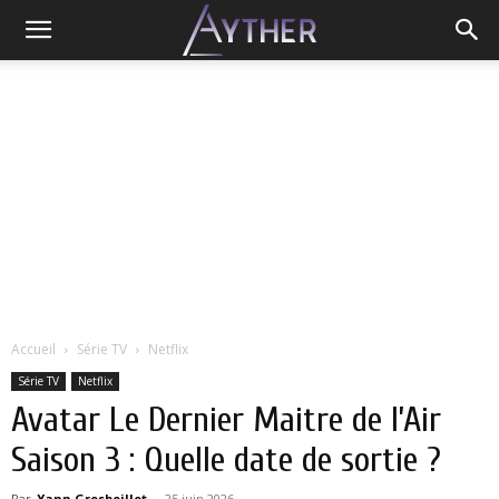
Accueil
Série TV
Netflix
Série TV
Netflix
Avatar Le Dernier Maitre de l’Air
Saison 3 : Quelle date de sortie ?
Par
Yann Grosboillot
-
25 juin 2026