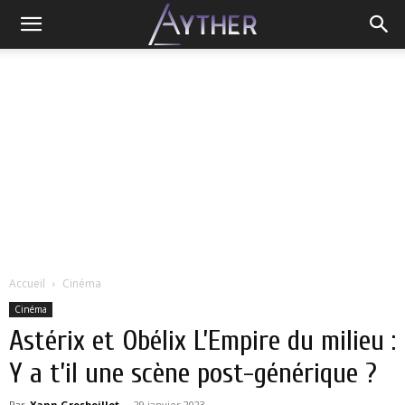
Accueil
Cinéma
Cinéma
Astérix et Obélix L’Empire du milieu :
Y a t’il une scène post-générique ?
Par
Yann Grosboillot
-
29 janvier 2023