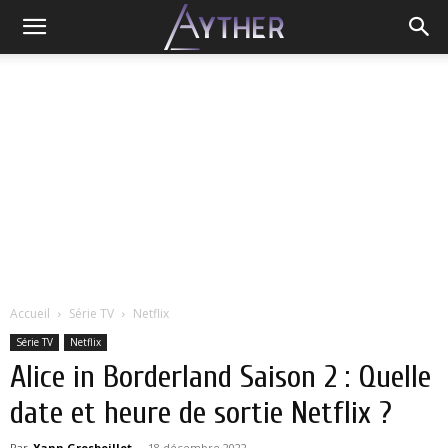
Accueil
Série TV
Netflix
Série TV
Netflix
Alice in Borderland Saison 2 : Quelle
date et heure de sortie Netflix ?
Par
Yann Grosboillot
-
18 décembre 2022