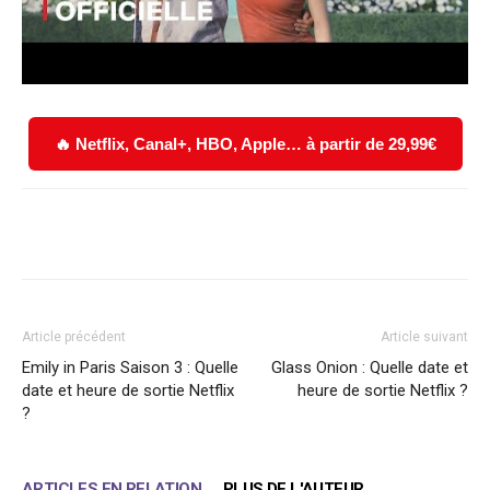
🔥 Netflix, Canal+, HBO, Apple… à partir de 29,99€
Facebook
X
WhatsApp
Email
Article précédent
Article suivant
Emily in Paris Saison 3 : Quelle
Glass Onion : Quelle date et
date et heure de sortie Netflix
heure de sortie Netflix ?
?
ARTICLES EN RELATION
PLUS DE L'AUTEUR