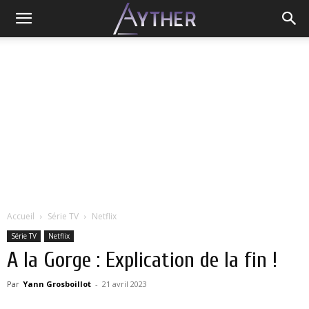
Accueil
Série TV
Netflix
Série TV
Netflix
A la Gorge : Explication de la fin !
Par
Yann Grosboillot
-
21 avril 2023