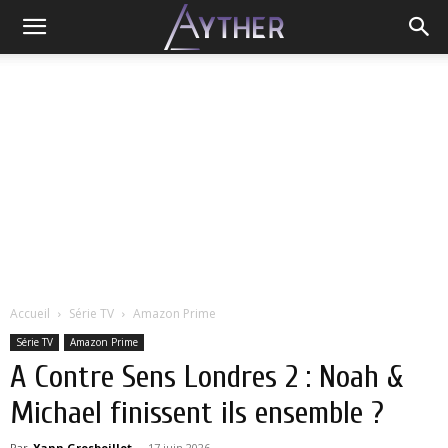
Accueil
Série TV
Amazon Prime
Série TV
Amazon Prime
A Contre Sens Londres 2 : Noah &
Michael finissent ils ensemble ?
Par
Yann Grosboillot
-
17 juin 2026