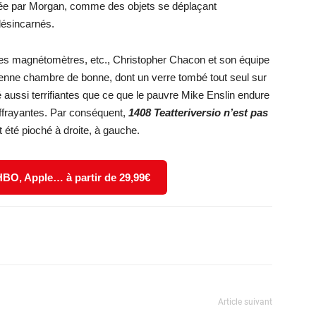
pée par Morgan, comme des objets se déplaçant
désincarnés.
des magnétomètres, etc., Christopher Chacon et son équipe
cienne chambre de bonne, dont un verre tombé tout seul sur
 aussi terrifiantes que ce que le pauvre Mike Enslin endure
ffrayantes. Par conséquent,
1408 Teatteriversio n’est pas
 été pioché à droite, à gauche.
 HBO, Apple… à partir de 29,99€
X
WhatsApp
Email
Article suivant