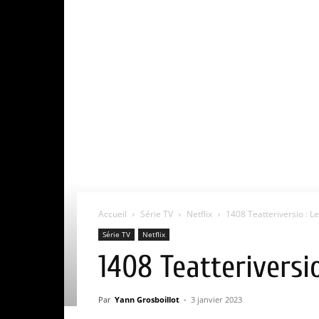
Accueil
Série TV
Netflix
1408 Teatteriversio : Le 
Série TV
Netflix
1408 Teatteriversio 
Par
Yann Grosboillot
-
3 janvier 2023