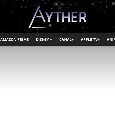
AMAZON PRIME
DISNEY +
CANAL+
APPLE TV+
ANI
Ayther