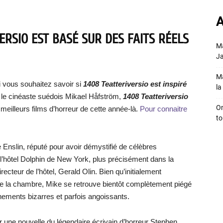
A
ERSIO EST BASÉ SUR DES FAITS RÉELS
Ma
Ja
Ma
i vous souhaitez savoir si
1408 Teatteriversio est inspiré
la 
ar le cinéaste suédois Mikael Håfström,
1408 Teatteriversio
On
meilleurs films d’horreur de cette année-là.
Pour connaitre
to
e Enslin, réputé pour avoir démystifié de célèbres
l’hôtel Dolphin de New York, plus précisément dans la
ecteur de l’hôtel, Gerald Olin. Bien qu’initialement
 de la chambre, Mike se retrouve bientôt complètement piégé
vénements bizarres et parfois angoissants.
sur une nouvelle du légendaire écrivain d’horreur Stephen