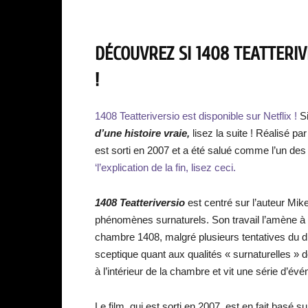
DÉCOUVREZ SI 1408 TEATTERIV
!
1408 Teatteriversio est disponible sur Netflix !
S
d’une histoire vraie,
lisez la suite ! Réalisé p
est sorti en 2007 et a été salué comme l’un des 
‘l’explication de la fin, lisez ceci.
1408 Teatteriversio
est centré sur l’auteur Mik
phénomènes surnaturels. Son travail l’amène à 
chambre 1408, malgré plusieurs tentatives du dir
sceptique quant aux qualités « surnaturelles »
à l’intérieur de la chambre et vit une série d’é
Le film, qui est sorti en 2007, est en fait basé 