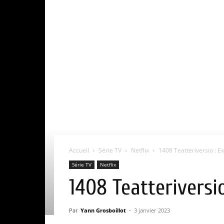
Accueil
Série TV
Netflix
1408 Teatteriversio : Exp
Série TV
Netflix
1408 Teatteriversio
Par
Yann Grosboillot
-
3 janvier 2023