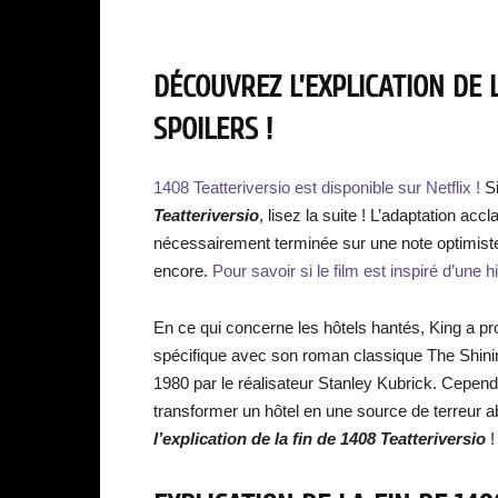
DÉCOUVREZ L’EXPLICATION DE L
SPOILERS !
1408 Teatteriversio est disponible sur Netflix !
S
Teatteriversio
, lisez la suite ! L’adaptation a
nécessairement terminée sur une note optimiste
encore.
Pour savoir si le film est inspiré d’une hi
En ce qui concerne les hôtels hantés, King a pro
spécifique avec son roman classique The Shinin
1980 par le réalisateur Stanley Kubrick. Cependa
transformer un hôtel en une source de terreur ab
l’explication de la fin de
1408 Teatteriversio
!