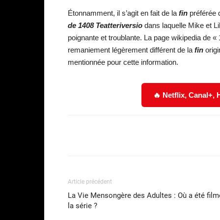
Étonnamment, il s’agit en fait de la
fin
préférée
de
1408 Teatteriversio
dans laquelle Mike et Lil
poignante et troublante. La page wikipedia de «
remaniement légèrement différent de la
fin
orig
mentionnée pour cette information.
🔥 Netflix, Canal+,
Facebook
Partager
Article précédent
La Vie Mensongère des Adultes : Où a été film
la série ?