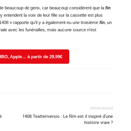
 de beaucoup de gens, car beaucoup considèrent que la
fin
y entendent la voix de leur fille sur la cassette est plus
 1408 » rapporte qu’il y a également eu une troisième
fin
, un
inale avec les funérailles, mais aucune source n’est
 HBO, Apple… à partir de 29,99€
X
WhatsApp
Email
Article suivant
é
1408 Teatteriversio : Le film est il inspiré d’une
histoire vraie ?