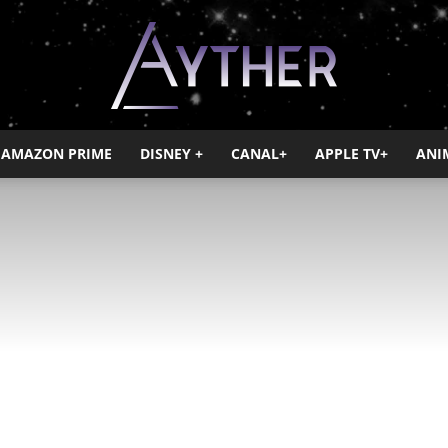
AMAZON PRIME
DISNEY +
CANAL+
APPLE TV+
ANI
Ayther