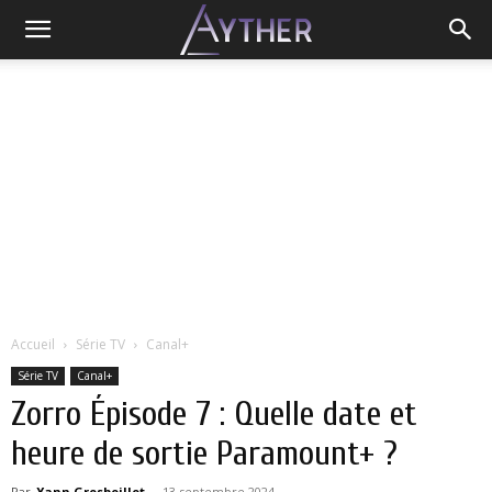
Accueil
Série TV
Canal+
Série TV
Canal+
Zorro Épisode 7 : Quelle date et
heure de sortie Paramount+ ?
Par
Yann Grosboillot
-
13 septembre 2024