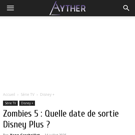
Accueil
Série TV
Disney +
Série TV
Disney +
Zombies 5 : Quelle date de sortie
Disney Plus ?
Par
Yann Grosboillot
-
14 juillet 2025