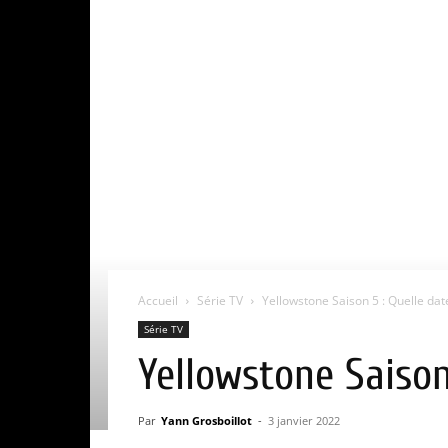
Accueil
Série TV
Yellowstone Saison 5 : Quelle date
Série TV
Yellowstone Saison
Par
Yann Grosboillot
-
3 janvier 2022