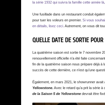
la série 1932 qui suivra la famille cette année là,
Une fusillade dans un restaurant conduit égaleme
pour tuer les voleurs en premier.
Si vous souhait
en détails, lisez ceci.
Autrement, on vous dit tou
QUELLE DATE DE SORTIE POUR
La quatrième saison est sortie le 7 novembre 
renouvellement officielle n’a été faite concernan
fin de la quatrième saison nous prépare déjà à 
succès de cette dernière, ce n’est qu’une quest
Également, en mars 2021, le showrunner avait an
Yellowstone.
Avec le retard qu’a prit la série
de la Saison 5 de Yellowstone
devrait être fi