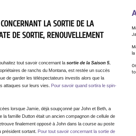
A
 CONCERNANT LA SORTIE DE LA
Ma
DATE DE SORTIE, RENOUVELLEMENT
Ja
Ma
la 
uhaitez tout savoir concernant la
sortie de la Saison 5
,
On
e propriétaires de ranchs du Montana, est restée un succès
to
ue de garder les téléspectateurs investis alors que la
 attaques sur leurs vies.
Pour savoir quand sortira le spin-
orcées lorsque Jamie, déjà soupçonné par John et Beth, a
e la famille Dutton était un ancien compagnon de cellule de
retrouve finalement opposé à John dans la course au poste
u président sortant.
Pour tout savoir concernant la sortie de