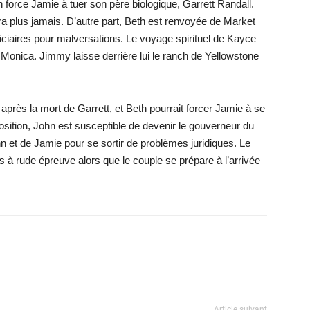
h force Jamie à tuer son père biologique, Garrett Randall.
a plus jamais. D’autre part, Beth est renvoyée de Market
judiciaires pour malversations. Le voyage spirituel de Kayce
ec Monica. Jimmy laisse derrière lui le ranch de Yellowstone
 après la mort de Garrett, et Beth pourrait forcer Jamie à se
osition, John est susceptible de devenir le gouverneur du
ohn et de Jamie pour se sortir de problèmes juridiques. Le
 à rude épreuve alors que le couple se prépare à l’arrivée
X
WhatsApp
Email
Article suivant