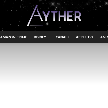
AMAZON PRIME
DISNEY +
CANAL+
APPLE TV+
ANI
Ayther