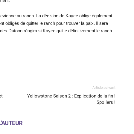
ement.
 revienne au ranch. La décision de Kayce oblige également
t obligés de quitter le ranch pour trouver la paix. Il sera
des Dutoon réagira si Kayce quitte définitivement le ranch
X
WhatsApp
Email
Article suivant
et
Yellowstone Saison 2 : Explication de la fin !
Spoilers !
L'AUTEUR