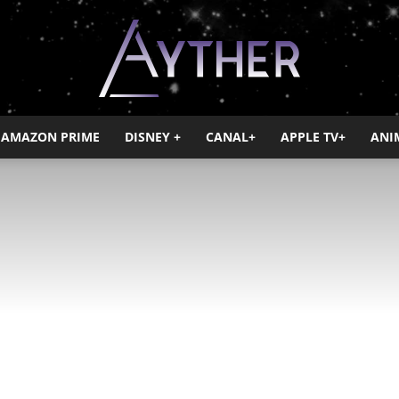
AMAZON PRIME
DISNEY +
CANAL+
APPLE TV+
ANI
Ayther