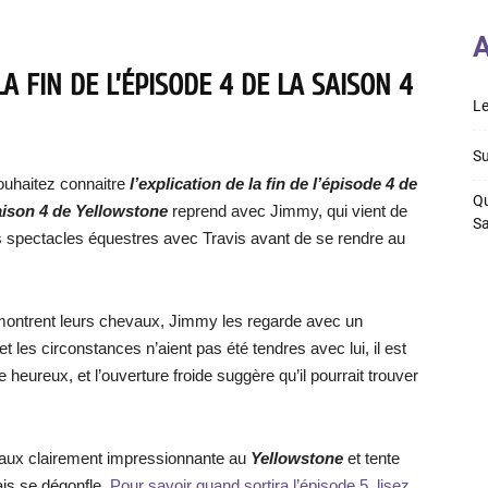
A
A FIN DE L’ÉPISODE 4 DE LA SAISON 4
Le
Su
ouhaitez connaitre
l’explication de la fin de l’épisode 4 de
Qu
aison 4 de Yellowstone
reprend avec Jimmy, qui vient de
S
 des spectacles équestres avec Travis avant de se rendre au
t montrent leurs chevaux, Jimmy les regarde avec un
 les circonstances n’aient pas été tendres avec lui, il est
heureux, et l’ouverture froide suggère qu’il pourrait trouver
vaux clairement impressionnante au
Yellowstone
et tente
ais se dégonfle.
Pour savoir quand sortira l’épisode 5, lisez