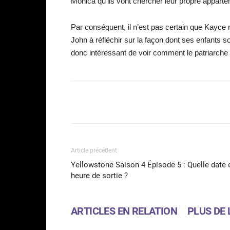
Monica qu’ils vont chercher leur propre appart
Par conséquent, il n’est pas certain que Kayce
John à réfléchir sur la façon dont ses enfants son
donc intéressant de voir comment le patriarche 
Facebook
Partager
Article précédent
Yellowstone Saison 4 Épisode 5 : Quelle date 
heure de sortie ?
ARTICLES EN RELATION
PLUS DE 