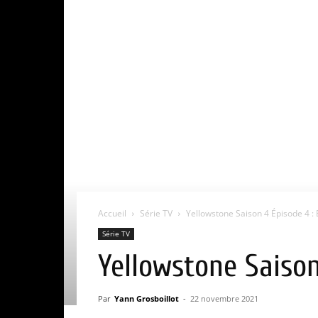
Accueil
Série TV
Yellowstone Saison 4 Épisode 4 : Ex
Série TV
Yellowstone Saison 
Par
Yann Grosboillot
-
22 novembre 2021