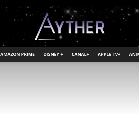
AMAZON PRIME
DISNEY +
CANAL+
APPLE TV+
ANI
Ayther