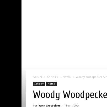
Accueil
Série TV
Netflix
Woody Woodpecker Alerte
Série TV
Netflix
Woody Woodpecker A
Par
Yann Grosboillot
-
14 avril 2024