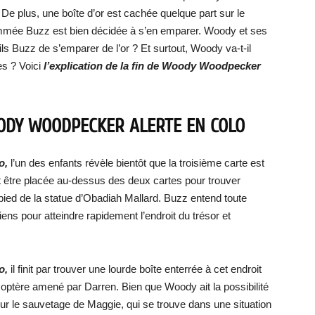
e plus, une boîte d’or est cachée quelque part sur le
ommée Buzz est bien décidée à s’en emparer. Woody et ses
uzz de s’emparer de l’or ? Et surtout, Woody va-t-il
es ? Voici
l’explication de la fin de Woody Woodpecker
OODY WOODPECKER ALERTE EN COLO
o,
l’un des enfants révèle bientôt que la troisième carte est
doit être placée au-dessus des deux cartes pour trouver
 pied de la statue d’Obadiah Mallard. Buzz entend toute
iens pour atteindre rapidement l’endroit du trésor et
o,
il finit par trouver une lourde boîte enterrée à cet endroit
icoptère amené par Darren. Bien que Woody ait la possibilité
t sur le sauvetage de Maggie, qui se trouve dans une situation