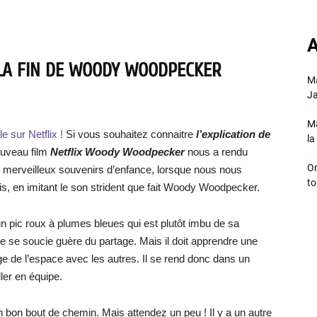
A
 LA FIN DE WOODY WOODPECKER
Ma
Ja
Ma
 sur Netflix !
Si vous souhaitez connaitre
l’explication de
la 
ouveau film
Netflix Woody Woodpecker
nous a rendu
On
s merveilleux souvenirs d’enfance, lorsque nous nous
to
is, en imitant le son strident que fait Woody Woodpecker.
un pic roux à plumes bleues qui est plutôt imbu de sa
 ne se soucie guère du partage. Mais il doit apprendre une
age de l’espace avec les autres. Il se rend donc dans un
ler en équipe.
 un bon bout de chemin. Mais attendez un peu ! Il y a un autre