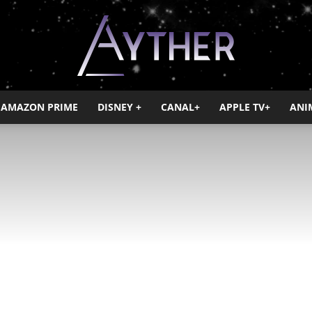
AMAZON PRIME
DISNEY +
CANAL+
APPLE TV+
ANI
Ayther