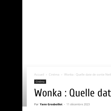
Accueil
Cinéma
Wonka : Quelle date de sortie Netfl
Cinéma
Wonka : Quelle date
Par
Yann Grosboillot
-
11 décembre 2023