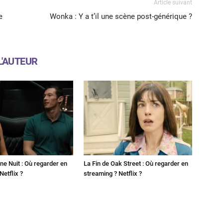
Article suivant
e
Wonka : Y a t’il une scène post-générique ?
L'AUTEUR
ne Nuit : Où regarder en
La Fin de Oak Street : Où regarder en
Netflix ?
streaming ? Netflix ?