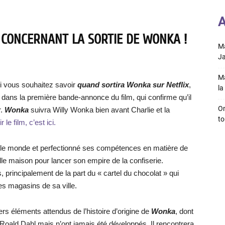
A
 CONCERNANT LA SORTIE DE WONKA !
Ma
Ja
Ma
i vous souhaitez savoir
quand sortira
Wonka sur Netflix
,
la 
 dans la première bande-annonce du film, qui confirme qu’il
On
r.
Wonka
suivra Willy Wonka bien avant Charlie et la
to
le film, c’est ici.
ru le monde et perfectionné ses compétences en matière de
elle maison pour lancer son empire de la confiserie.
, principalement de la part du « cartel du chocolat » qui
s magasins de sa ville.
rs éléments attendus de l’histoire d’origine de
Wonka
, dont
oald Dahl mais n’ont jamais été développés. Il rencontrera