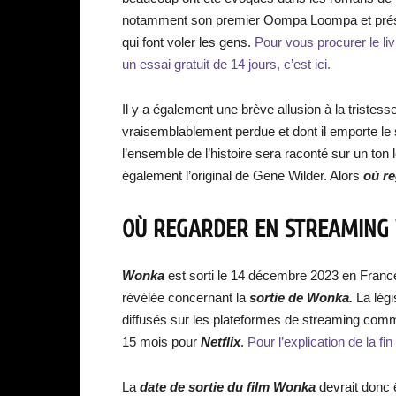
notamment son premier Oompa Loompa et prése
qui font voler les gens.
Pour vous procurer le livr
un essai gratuit de 14 jours, c’est ici.
Il y a également une brève allusion à la tristesse
vraisemblablement perdue et dont il emporte le
l’ensemble de l’histoire sera raconté sur un t
également l’original de Gene Wilder. Alors
où r
OÙ REGARDER EN STREAMING
Wonka
est sorti le 14 décembre 2023 en Fran
révélée concernant la
sortie de
Wonka
.
La lég
diffusés sur les plateformes de streaming co
15 mois pour
Netflix
.
Pour l’explication de la fi
La
date de sortie du
film
Wonka
devrait donc ê