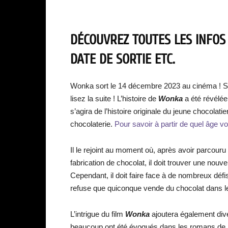
DÉCOUVREZ TOUTES LES INFOS
DATE DE SORTIE ETC.
Wonka sort le 14 décembre 2023 au cinéma ! S
lisez la suite ! L’histoire de
Wonka
a été révélée
s’agira de l’histoire originale du jeune chocolatie
chocolaterie.
Pour savoir à partir de quel âge voir 
Il le rejoint au moment où, après avoir parcou
fabrication de chocolat, il doit trouver une nouv
Cependant, il doit faire face à de nombreux défis
refuse que quiconque vende du chocolat dans le
L’intrigue du film
Wonka
ajoutera également dive
beaucoup ont été évoqués dans les romans de R