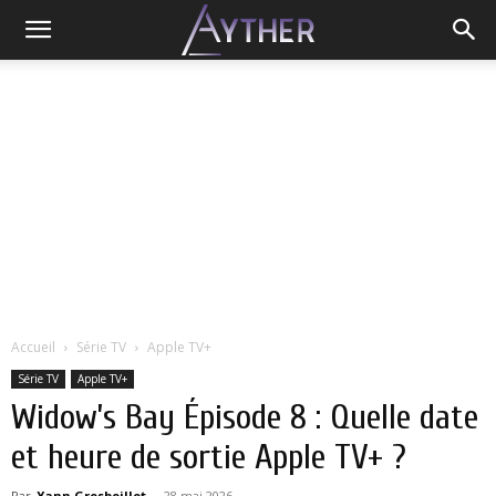
Accueil
Série TV
Apple TV+
Série TV
Apple TV+
Widow’s Bay Épisode 8 : Quelle date
et heure de sortie Apple TV+ ?
Par
Yann Grosboillot
-
28 mai 2026