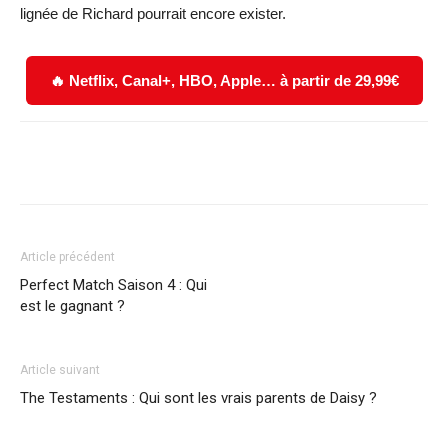
lignée de Richard pourrait encore exister.
🔥 Netflix, Canal+, HBO, Apple… à partir de 29,99€
Facebook
X
WhatsApp
Email
Article précédent
Perfect Match Saison 4 : Qui
est le gagnant ?
Article suivant
The Testaments : Qui sont les vrais parents de Daisy ?