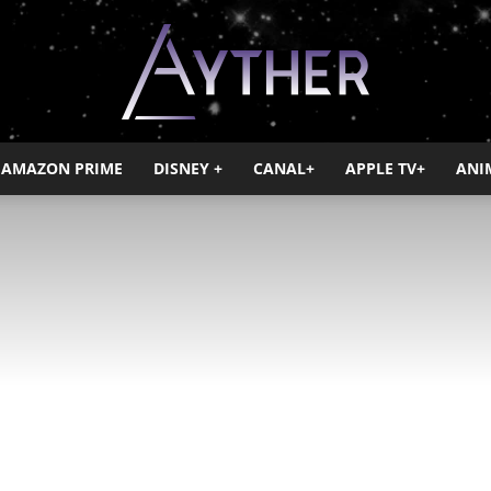
AMAZON PRIME
DISNEY +
CANAL+
APPLE TV+
ANI
Ayther