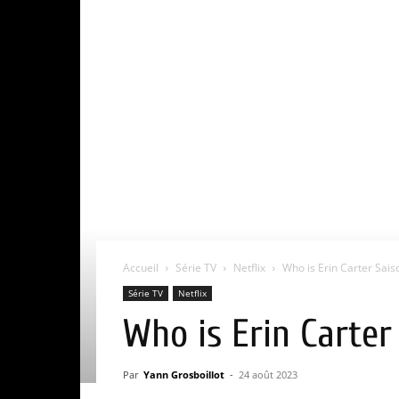
Accueil
Série TV
Netflix
Who is Erin Carter Saison
Série TV
Netflix
Who is Erin Carter 
Par
Yann Grosboillot
-
24 août 2023