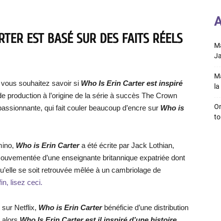
A
RTER EST BASÉ SUR DES FAITS RÉELS
Ma
Ja
Ma
 vous souhaitez savoir si
Who Is Erin Carter est inspiré
la 
 de production à l’origine de la série à succès The Crown
On
 passionnante, qui fait couler beaucoup d’encre sur
Who is
to
omino,
Who is Erin Carter
a été écrite par Jack Lothian,
 mouvementée d’une enseignante britannique expatriée dont
 qu’elle se soit retrouvée mêlée à un cambriolage de
in, lisez ceci.
s sur Netflix,
Who is Erin Carter
bénéficie d’une distribution
 alors
Who Is Erin Carter est il inspiré d’une histoire