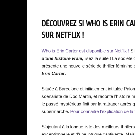
DÉCOUVREZ SI WHO IS ERIN CA
SUR NETFLIX !
Who is Erin Carter est disponible sur Netflix !
Si
d’une histoire vraie,
lisez la suite ! La société
présente une nouvelle série de thriller féminine
Erin Carter
.
Située à Barcelone et initialement intitulée Pal
scénariste de Doc Martin, et raconte l’histoire
le passé mystérieux finit par la rattraper après
supermarché.
Pour connaitre l’explication de la f
S’ajoutant à la longue liste des meilleurs thriller
exceptionnelle et d’une intrigue captivante. Mais