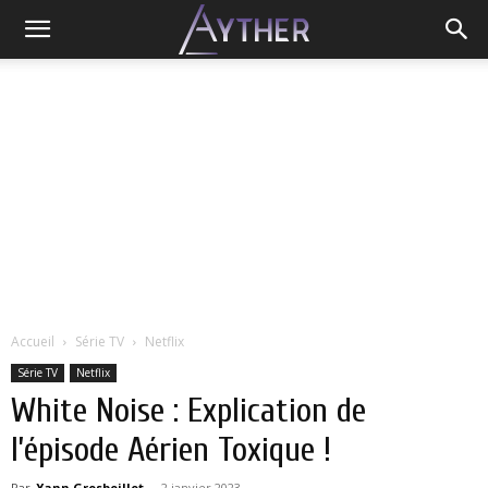
Accueil
Série TV
Netflix
Série TV
Netflix
White Noise : Explication de
l’épisode Aérien Toxique !
Par
Yann Grosboillot
-
2 janvier 2023