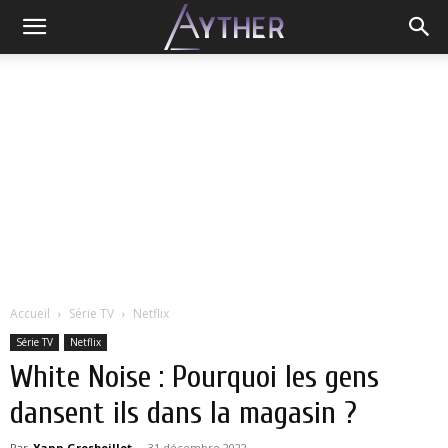
Accueil
Série TV
Netflix
Série TV
Netflix
White Noise : Pourquoi les gens
dansent ils dans la magasin ?
Par
Yann Grosboillot
-
31 décembre 2022