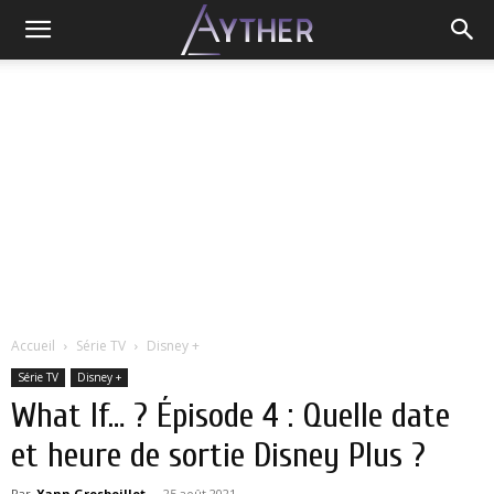
Accueil
Série TV
Disney +
Série TV
Disney +
What If… ? Épisode 4 : Quelle date
et heure de sortie Disney Plus ?
Par
Yann Grosboillot
-
25 août 2021