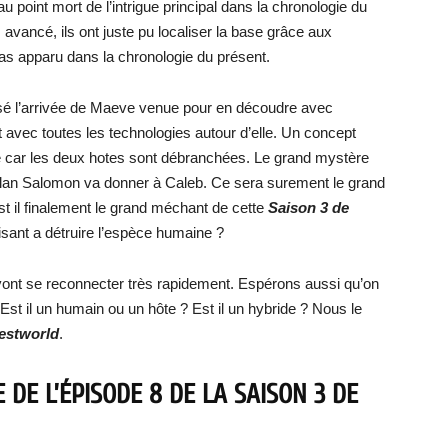
u point mort de l’intrigue principal dans la chronologie du
avancé, ils ont juste pu localiser la base grâce aux
as apparu dans la chronologie du présent.
osé l’arrivée de Maeve venue pour en découdre avec
t avec toutes les technologies autour d’elle. Un concept
lité car les deux hotes sont débranchées. Le grand mystère
l plan Salomon va donner à Caleb. Ce sera surement le grand
st il finalement le grand méchant de cette
Saison 3 de
isant a détruire l’espèce humaine ?
ont se reconnecter très rapidement. Espérons aussi qu’on
Est il un humain ou un hôte ? Est il un hybride ? Nous le
Westworld
.
 DE L’ÉPISODE 8 DE LA SAISON 3 DE