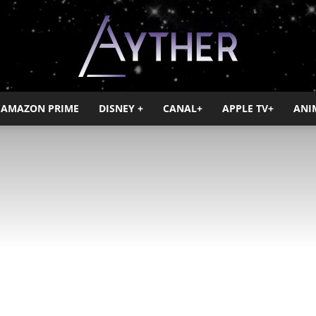
AMAZON PRIME
DISNEY +
CANAL+
APPLE TV+
ANI
Ayther