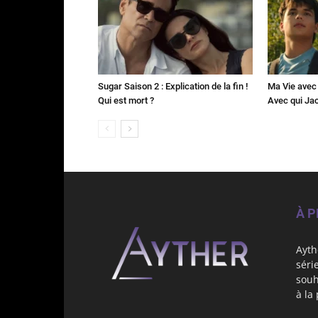
Sugar Saison 2 : Explication de la fin !
Ma Vie avec 
Qui est mort ?
Avec qui Jac
À 
Ayth
séri
souh
à la