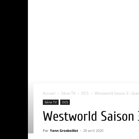
Accueil
Série TV
OCS
Westworld Saison 3 : Quell
Série TV
OCS
Westworld Saison 3
Par
Yann Grosboillot
-
28 avril 2020