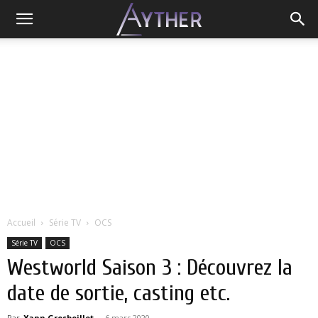
Accueil
Série TV
OCS
Série TV
OCS
Westworld Saison 3 : Découvrez la
date de sortie, casting etc.
Par
Yann Grosboillot
-
6 mars 2020