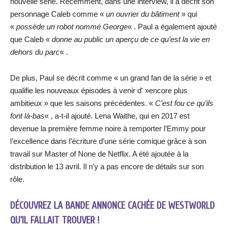
nouvelle série. Récemment, dans une interview, il a décrit son
personnage Caleb comme «
un ouvrier du bâtiment
» qui
«
possède un robot nommé George
« . Paul a également ajouté
que Caleb «
donne au public un aperçu de ce qu’est la vie en
dehors du parc
« .
De plus, Paul se décrit comme « un grand fan de la série » et
qualifie les nouveaux épisodes à venir d' »encore plus
ambitieux » que les saisons précédentes. «
C’est fou ce qu’ils
font là-bas
« , a-t-il ajouté. Lena Waithe, qui en 2017 est
devenue la première femme noire à remporter l’Emmy pour
l’excellence dans l’écriture d’une série comique grâce à son
travail sur Master of None de Netflix. A été ajoutée à la
distribution le 13 avril. Il n’y a pas encore de détails sur son
rôle.
DÉCOUVREZ LA BANDE ANNONCE CACHÉE DE WESTWORLD
QU’IL FALLAIT TROUVER !