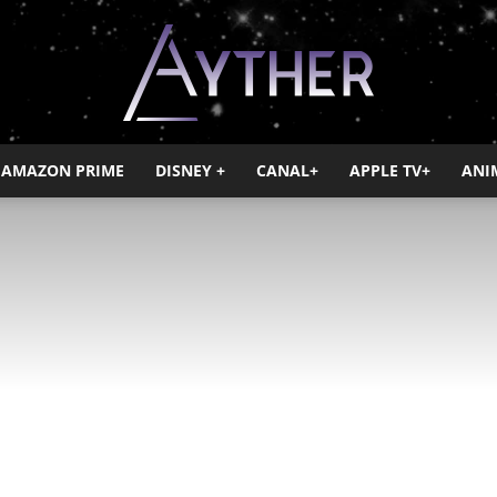
AMAZON PRIME
DISNEY +
CANAL+
APPLE TV+
ANI
Ayther