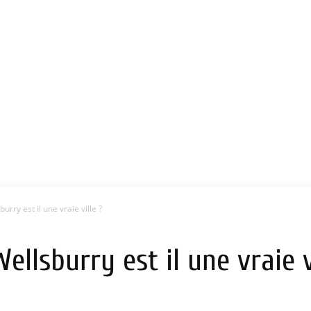
urry est il une vraie ville ?
ellsburry est il une vraie v