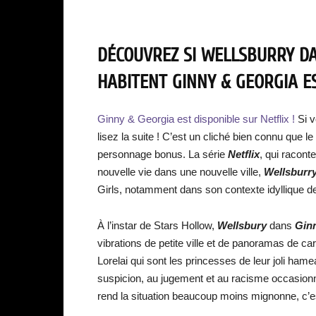
DÉCOUVREZ SI WELLSBURRY D
HABITENT GINNY & GEORGIA ES
Ginny & Georgia est disponible sur Netflix !
Si v
lisez la suite ! C’est un cliché bien connu que l
personnage bonus. La série
Netflix
, qui raconte
nouvelle vie dans une nouvelle ville,
Wellsburr
Girls, notamment dans son contexte idyllique de
À l’instar de Stars Hollow,
Wellsbury
dans
Gin
vibrations de petite ville et de panoramas de ca
Lorelai qui sont les princesses de leur joli ha
suspicion, au jugement et au racisme occasion
rend la situation beaucoup moins mignonne, c’es