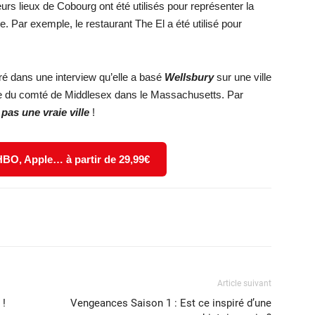
urs lieux de Cobourg ont été utilisés pour représenter la
e. Par exemple, le restaurant The El a été utilisé pour
aré dans une interview qu’elle a basé
Wellsbury
sur une ville
ville du comté de Middlesex dans le Massachusetts. Par
pas une vraie ville
!
 HBO, Apple… à partir de 29,99€
X
WhatsApp
Email
Article suivant
 !
Vengeances Saison 1 : Est ce inspiré d’une