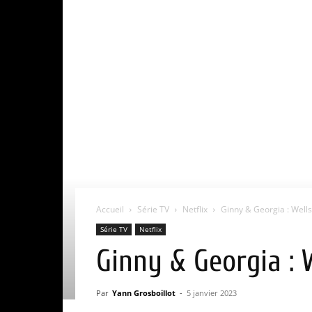
Accueil
Série TV
Netflix
Ginny & Georgia : Wellsb
Série TV
Netflix
Ginny & Georgia : W
Par
Yann Grosboillot
-
5 janvier 2023