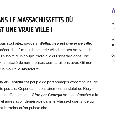
A
ANS LE MASSACHUSSETTS OÙ
Ma
T UNE VRAIE VILLE !
Ja
Ma
ous souhaitez savoir si
Wellsburry est une vraie ville
,
la 
e décor d’un film ou d’une série télévisée sert souvent de
On
 l’histoire d’un couple mère-fille qui s’installe dans une
to
y
, a suscité de nombreuses comparaisons avec Gilmore
 la Nouvelle-Angleterre.
ny et Georgia
est peuplé de personnages excentriques, de
rte postale. Cependant, contrairement au statut de Rory et
meau du Connecticut,
Ginny et Georgia
sont confrontées à la
nel après avoir déménagé dans le Massachusetts, ce qui
t le moins qu’on puisse dire.