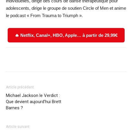
individuelles, dirige des cours de danse thérapeutique pour
adolescents, dirige le groupe de soutien Circle of Men et anime
le podcast « From Trauma to Triumph ».
🔥 Netflix, Canal+, HBO, Apple… à partir de 29,99€
Facebook
X
WhatsApp
Email
Article précédent
Michael Jackson le Verdict :
Que devient aujourd’hui Brett
Barnes ?
Article suivant