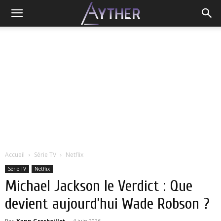
Accueil
Série TV
Netflix
Série TV
Netflix
Michael Jackson le Verdict : Que
devient aujourd’hui Wade Robson ?
Par
Yann Grosboillot
-
4 juin 2026