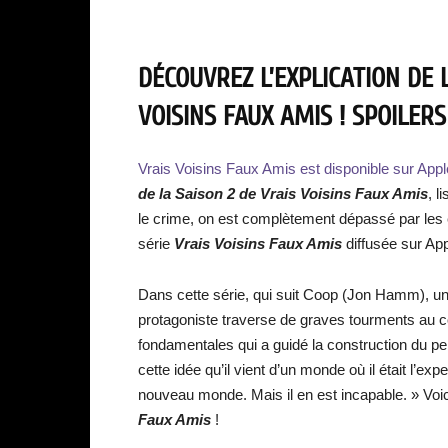
DÉCOUVREZ L’EXPLICATION DE L
VOISINS FAUX AMIS ! SPOILERS
Vrais Voisins Faux Amis est disponible sur Appl
de la S
aison 2 de Vrais Voisins Faux Amis
, l
le crime, on est complètement dépassé par les 
série
Vrais Voisins Faux Amis
diffusée sur Ap
Dans cette série, qui suit Coop (Jon Hamm), un 
protagoniste traverse de graves tourments au c
fondamentales qui a guidé la construction du p
cette idée qu’il vient d’un monde où il était l’ex
nouveau monde. Mais il en est incapable. » Voi
Faux Amis
!