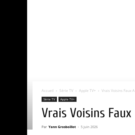
Accueil
Série TV
Apple TV+
Vrais Voisins Faux Am
Série TV
Apple TV+
Vrais Voisins Faux 
Par
Yann Grosboillot
-
5 juin 2026