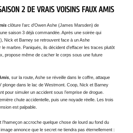
SAISON 2 DE VRAIS VOISINS FAUX AMIS
Amis
clôture l’arc d’Owen Ashe (James Marsden) de
d’une saison 3 déjà commandée. Après une soirée qui
, Nick et Barney se retrouvent face à un Ashe
e marbre. Paniqués, ils décident d’effacer les traces plutôt
ieux, propose même de cacher le corps sous une future
 Amis
, sur la route, Ashe se réveille dans le coffre, attaque
UV plonge dans le lac de Westmont. Coop, Nick et Barney
ant pour simuler un accident sous l’emprise de drogue.
emière chute accidentelle, puis une noyade réelle. Les trois
nsion est palpable.
nt l’hameçon accroche quelque chose de lourd au fond du
e image annonce que le secret ne tiendra pas éternellement :