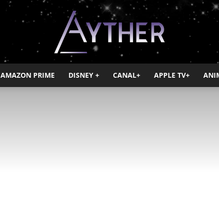
AMAZON PRIME
DISNEY +
CANAL+
APPLE TV+
ANI
Ayther