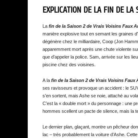
EXPLICATION DE LA FIN DE LA 
La
fin de la S
aison 2 de Vrais Voisins Faux 
manière explosive tout en semant les graines 
dégénère chez le milliardaire, Coop (Jon Hamm)
apparemment mort après une chute violente sur l
que d’appeler la police. Sam, arrivée sur les l
piscine chez des voisines.
A la
fin de la S
aison 2 de Vrais Voisins Faux
ses ravisseurs et provoque un accident : le S
s’en sortent, mais Ashe se noie, attaché au vol
C’est la « double mort » du personnage : une pr
hommes scellent un pacte de silence, mais la te
Le dernier plan, glaçant, montre un pêcheur do
lac – très probablement la voiture d’Ashe. Cett