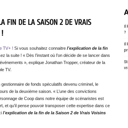
A
A FIN DE LA SAISON 2 DE VRAIS
Il
 !
?
Il
e TV+ !
Si vous souhaitez connaitre
l’explication de la fin
pr
isez la suite ! « Dès l’instant où l’on décide de se lancer dans
St
événements », explique Jonathan Tropper, créateur de la
vr
ple TV.
gestionnaire de fonds spéculatifs devenu criminel, le
ours de la deuxième saison. « L’une des convictions
ersonnage de Coop dans notre équipe de scénaristes est
pert, et qu’il pense pouvoir transposer cette expertise dans ce
ci
l’explication de la fin de la S
aison 2 de Vrais Voisins