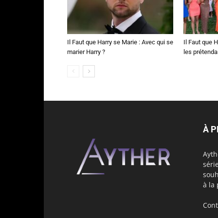
Il Faut que Harry se Marie : Avec qui se
Il Faut que H
marier Harry ?
les prétenda
À 
Ayth
séri
souh
à la
Cont