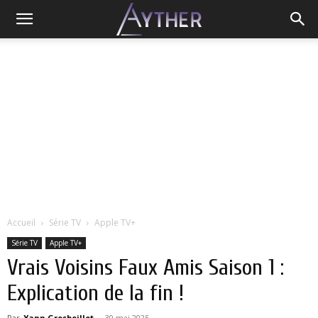
Accueil
Série TV
Apple TV+
Série TV
Apple TV+
Vrais Voisins Faux Amis Saison 1 :
Explication de la fin !
Par
Yann Grosboillot
-
30 mai 2025