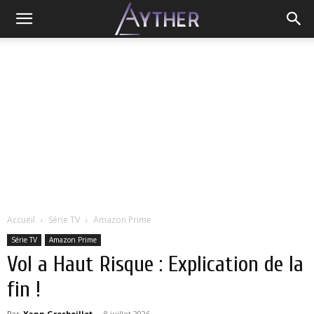
Accueil
Série TV
Amazon Prime
Série TV
Amazon Prime
Vol a Haut Risque : Explication de la
fin !
Par
Yann Grosboillot
-
8 juillet 2026