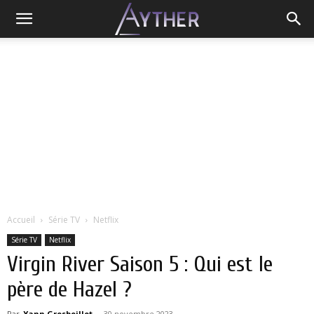
Accueil
Série TV
Netflix
Série TV
Netflix
Virgin River Saison 5 : Qui est le
père de Hazel ?
Par
Yann Grosboillot
-
30 novembre 2023