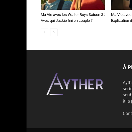
Ma Vie avec les Walter Boys Saison 3 :
Ma Vie avec 
Avec qui Jackie fini en couple ?
Explication de
À 
Ayth
séri
souh
à la
Cont