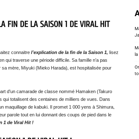
A
A FIN DE LA SAISON 1 DE VIRAL HIT
Ma
Ja
Ma
aitez connaitre
l’explication de la fin de la Saison 1,
lisez
la 
n qui traverse une période difficile. Sa famille n’a pas
On
ar sa mère, Miyuki (Mieko Harada), est hospitalisée pour
to
la part d’un camarade de classe nommé Hamaken (Takuro
es qui totalisent des centaines de milliers de vues. Dans
re un maquillage de kabuki. Il promet 1 000 yens à Shimura,
leur parole tout en lui donnant des coups de pied dans le
n 1 de Viral Hit !