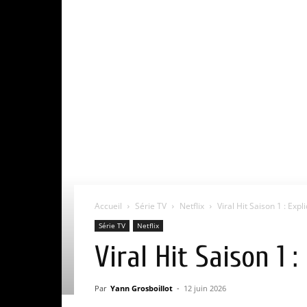
Accueil
Série TV
Netflix
Viral Hit Saison 1 : Expli
Série TV
Netflix
Viral Hit Saison 1 
Par
Yann Grosboillot
-
12 juin 2026