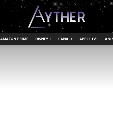
AMAZON PRIME
DISNEY +
CANAL+
APPLE TV+
ANI
Ayther