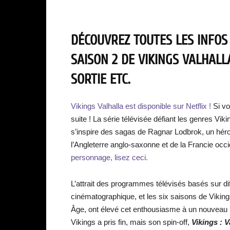
DÉCOUVREZ TOUTES LES INFOS
SAISON 2 DE VIKINGS VALHALL
SORTIE
ETC.
Vikings Valhalla est disponible sur Netflix !
Si vo
suite ! La série télévisée défiant les genres Vi
s’inspire des sagas de Ragnar Lodbrok, un héro
l’Angleterre anglo-saxonne et de la Francie occ
personnage, lisez ceci.
L’attrait des programmes télévisés basés sur di
cinématographique, et les six saisons de Viking
Âge, ont élevé cet enthousiasme à un nouveau n
Vikings a pris fin, mais son spin-off,
Vikings : V