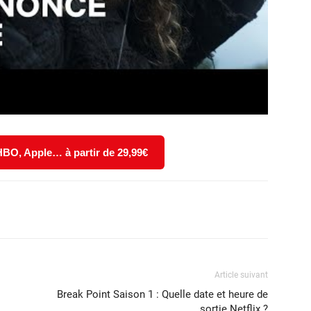
 HBO, Apple… à partir de 29,99€
X
WhatsApp
Email
Article suivant
Break Point Saison 1 : Quelle date et heure de
sortie Netflix ?