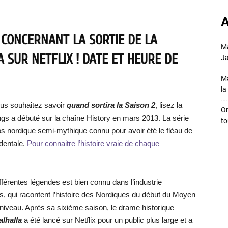
A
 CONCERNANT LA SORTIE DE LA
Ma
A SUR NETFLIX ! DATE ET HEURE DE
Ja
Ma
la 
us souhaitez savoir
quand sortira la Saison 2
, lisez la
On
kings a débuté sur la chaîne History en mars 2013. La série
to
s nordique semi-mythique connu pour avoir été le fléau de
identale.
Pour connaitre l’histoire vraie de chaque
fférentes légendes est bien connu dans l’industrie
s, qui racontent l’histoire des Nordiques du début du Moyen
iveau. Après sa sixième saison, le drame historique
alhalla
a été lancé sur Netflix pour un public plus large et a