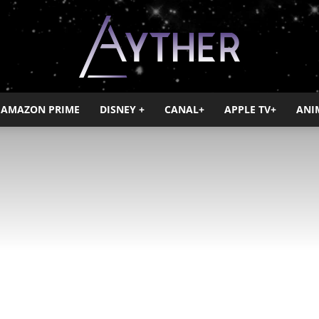
AMAZON PRIME
DISNEY +
CANAL+
APPLE TV+
ANI
Ayther