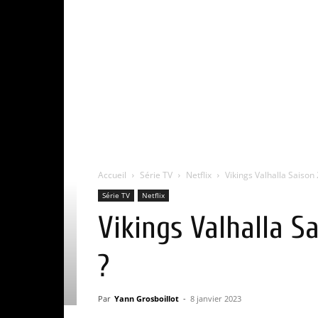
Accueil
Série TV
Netflix
Vikings Valhalla Saison 2
Série TV
Netflix
Vikings Valhalla Sa
?
Par
Yann Grosboillot
-
8 janvier 2023