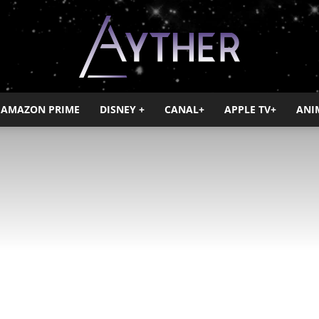
AMAZON PRIME
DISNEY +
CANAL+
APPLE TV+
ANI
Ayther