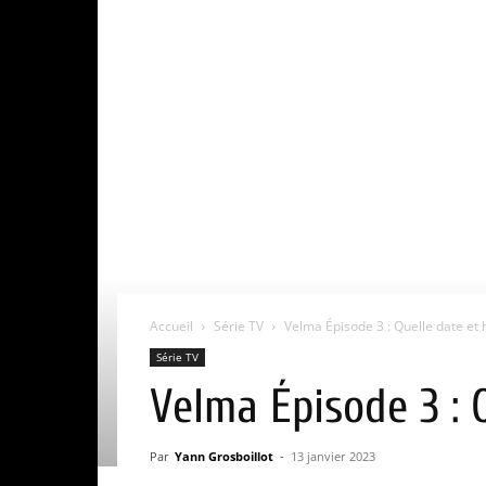
Accueil
Série TV
Velma Épisode 3 : Quelle date et 
Série TV
Velma Épisode 3 : 
Par
Yann Grosboillot
-
13 janvier 2023