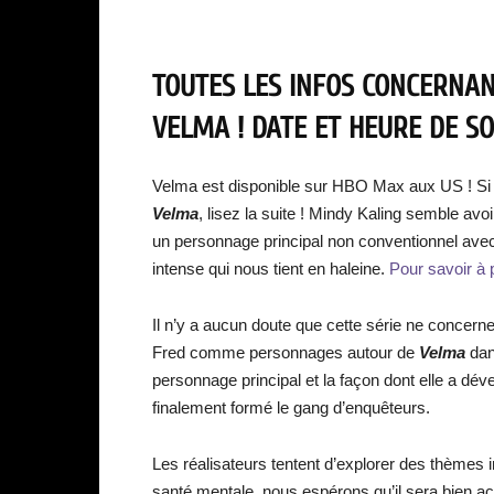
TOUTES LES INFOS CONCERNANT
VELMA ! DATE ET HEURE DE SO
Velma est disponible sur HBO Max aux US ! Si
Velma
, lisez la suite ! Mindy Kaling semble avo
un personnage principal non conventionnel avec
intense qui nous tient en haleine.
Pour savoir à p
Il n’y a aucun doute que cette série ne concer
Fred comme personnages autour de
Velma
dan
personnage principal et la façon dont elle a dé
finalement formé le gang d’enquêteurs.
Les réalisateurs tentent d’explorer des thèmes in
santé mentale, nous espérons qu’il sera bien acc