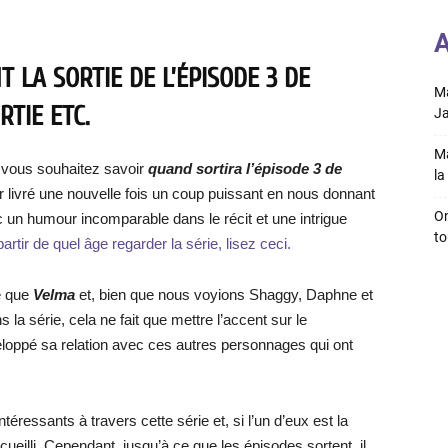
A
 LA SORTIE DE L’ÉPISODE 3 DE
Ma
RTIE ETC.
Ja
Ma
 vous souhaitez savoir
quand sortira l’épisode 3 de
la 
ir livré une nouvelle fois un coup puissant en nous donnant
On
 un humour incomparable dans le récit et une intrigue
to
artir de quel âge regarder la série, lisez ceci.
ne que
Velma
et, bien que nous voyions Shaggy, Daphne et
s la série, cela ne fait que mettre l’accent sur le
veloppé sa relation avec ces autres personnages qui ont
téressants à travers cette série et, si l’un d’eux est la
ueilli. Cependant, jusqu’à ce que les épisodes sortent, il