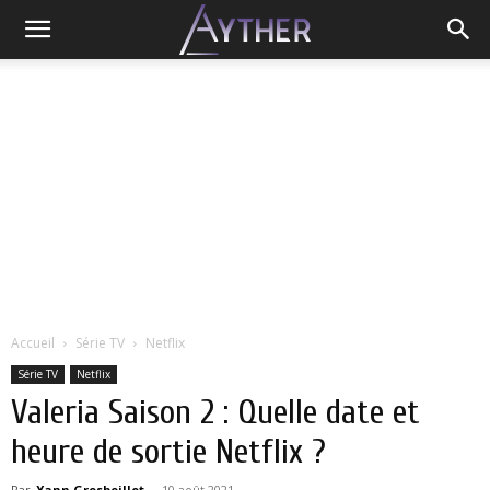
Accueil
Série TV
Netflix
Série TV
Netflix
Valeria Saison 2 : Quelle date et
heure de sortie Netflix ?
Par
Yann Grosboillot
-
10 août 2021