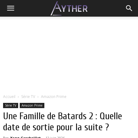
Accueil
Série TV
Amazon Prime
Série TV
Amazon Prime
Une Famille de Batards 2 : Quelle
date de sortie pour la suite ?
Par
Yann Grosboillot
-
12 juin 2026