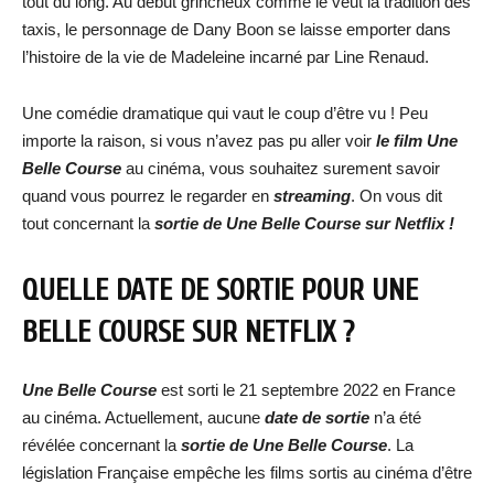
tout du long. Au début grincheux comme le veut la tradition des
taxis, le personnage de Dany Boon se laisse emporter dans
l’histoire de la vie de Madeleine incarné par Line Renaud.
Une comédie dramatique qui vaut le coup d’être vu ! Peu
importe la raison, si vous n’avez pas pu aller voir
le film
Une
Belle Course
au cinéma, vous souhaitez surement savoir
quand vous pourrez le regarder en
streaming
. On vous dit
tout concernant la
sortie de
Une Belle Course
sur Netflix !
QUELLE DATE DE SORTIE POUR
UNE
BELLE COURSE
SUR NETFLIX ?
Une Belle Course
est sorti le 21 septembre 2022 en France
au cinéma. Actuellement, aucune
date de sortie
n’a été
révélée concernant la
sortie de
Une Belle Course
. La
législation Française empêche les films sortis au cinéma d’être