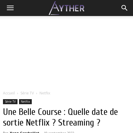
Accueil
Série TV
Netflix
Série TV
Netflix
Une Belle Course : Quelle date de
sortie Netflix ? Streaming ?
Par
Yann Grosboillot
-
19 septembre 2022