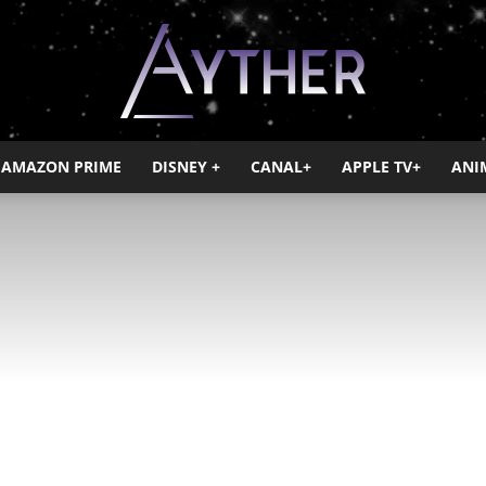
AMAZON PRIME
DISNEY +
CANAL+
APPLE TV+
ANI
Ayther