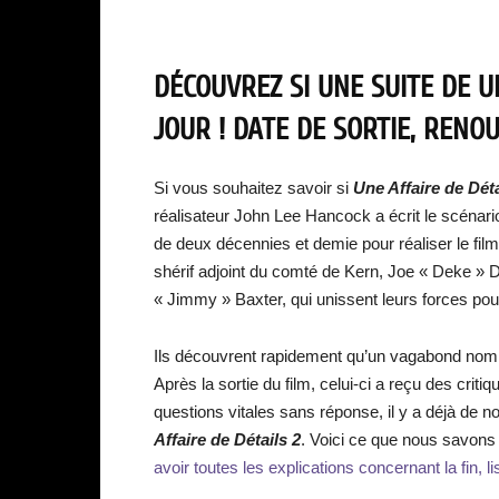
DÉCOUVREZ SI UNE SUITE DE U
JOUR ! DATE DE SORTIE, RENO
Si vous souhaitez savoir si
Une Affaire de Déta
réalisateur John Lee Hancock a écrit le scénari
de deux décennies et demie pour réaliser le film. 
shérif adjoint du comté de Kern, Joe « Deke » D
« Jimmy » Baxter, qui unissent leurs forces pour
Ils découvrent rapidement qu’un vagabond nomm
Après la sortie du film, celui-ci a reçu des crit
questions vitales sans réponse, il y a déjà de n
Affaire de Détails 2
. Voici ce que nous savons 
avoir toutes les explications concernant la fin, li