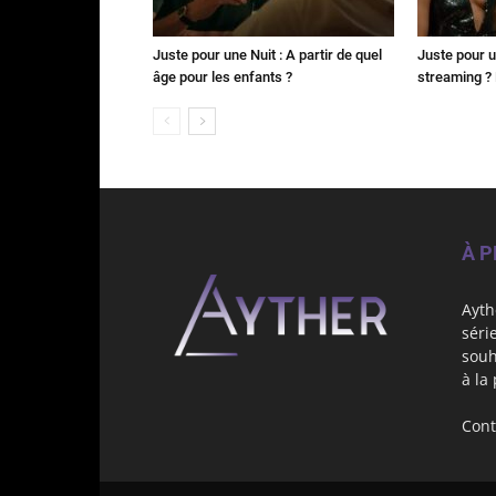
Juste pour une Nuit : A partir de quel
Juste pour u
âge pour les enfants ?
streaming ? 
À 
Ayth
séri
souh
à la
Cont