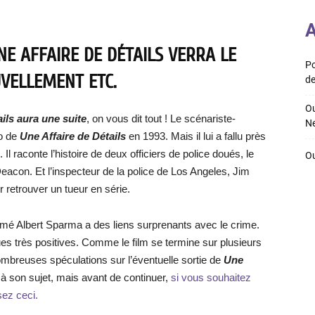
A
NE AFFAIRE DE DÉTAILS VERRA LE
Po
UVELLEMENT ETC.
de
Ou
ils aura une suite
, on vous dit tout ! Le scénariste-
Ne
o de
Une Affaire de Détails
en 1993. Mais il lui a fallu près
Il raconte l’histoire de deux officiers de police doués, le
Ou
eacon. Et l’inspecteur de la police de Los Angeles, Jim
 retrouver un tueur en série.
é Albert Sparma a des liens surprenants avec le crime.
iques très positives. Comme le film se termine sur plusieurs
ombreuses spéculations sur l’éventuelle sortie de
Une
à son sujet, mais avant de continuer,
si vous souhaitez
sez ceci.