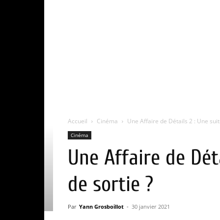
Accueil
Cinéma
Une Affaire de Détails 2 : Une suite
Cinéma
Une Affaire de Déta
de sortie ?
Par
Yann Grosboillot
-
30 janvier 2021