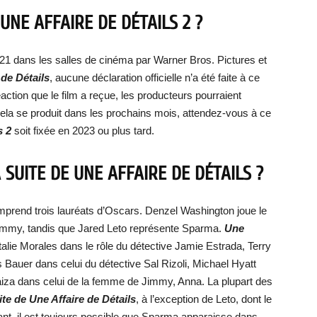
UNE AFFAIRE DE DÉTAILS 2 ?
2021 dans les salles de cinéma par Warner Bros. Pictures et
 de Détails
, aucune déclaration officielle n’a été faite à ce
ction que le film a reçue, les producteurs pourraient
i cela se produit dans les prochains mois, attendez-vous à ce
s 2
soit fixée en 2023 ou plus tard.
SUITE DE UNE AFFAIRE DE DÉTAILS ?
comprend trois lauréats d’Oscars. Denzel Washington joue le
Jimmy, tandis que Jared Leto représente Sparma.
Une
ie Morales dans le rôle du détective Jamie Estrada, Terry
s Bauer dans celui du détective Sal Rizoli, Michael Hyatt
raiza dans celui de la femme de Jimmy, Anna. La plupart des
ite de Une Affaire de Détails
, à l’exception de Leto, dont le
ant, il est toujours possible que Sparma apparaisse dans