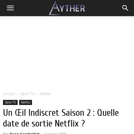
Accueil
Série TV
Netflix
Série TV
Netflix
Un Œil Indiscret Saison 2 : Quelle
date de sortie Netflix ?
Par
Yann Grosboillot
-
1 janvier 2023