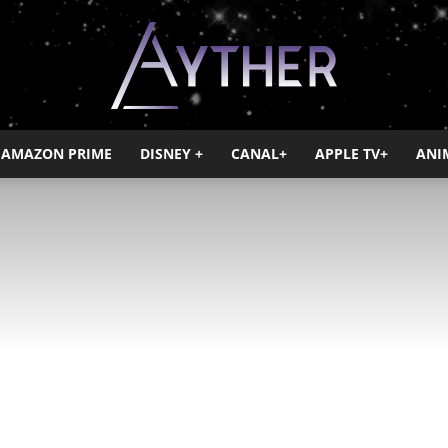
AMAZON PRIME
DISNEY +
CANAL+
APPLE TV+
ANI
Ayther