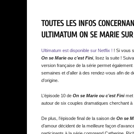
TOUTES LES INFOS CONCERNANT
ULTIMATUM ON SE MARIE SUR N
Ultimatum est disponible sur Netflix !
! Si vous 
On
se Marie ou c’est Fini
, lisez la suite ! Sui
version française de la série permet également 
semaines et d’aller à des rendez-vous afin de dé
d’origine.
L’épisode 10 de
On
se Marie ou c’est Fini
met f
autour de six couples dramatiques cherchant à at
De plus, l’épisode final de la saison de
On
se Ma
d’amour décident de la meilleure façon d’avancer 
participants à la série comprend Catherine, Ri