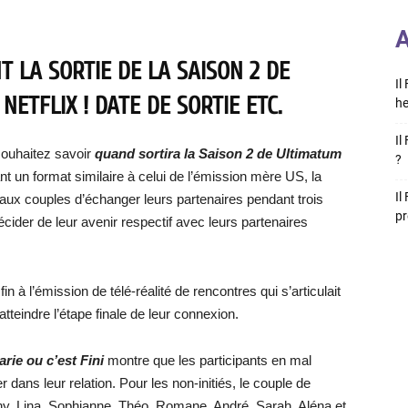
A
 LA SORTIE DE LA SAISON 2 DE
Il
ETFLIX ! DATE DE SORTIE ETC.
he
Il
souhaitez savoir
quand sortira la Saison 2 de Ultimatum
?
vant un format similaire à celui de l’émission mère US, la
Il
aux couples d’échanger leurs partenaires pendant trois
pr
cider de leur avenir respectif avec leurs partenaires
in à l’émission de télé-réalité de rencontres qui s’articulait
teindre l’étape finale de leur connexion.
rie ou c’est Fini
montre que les participants en mal
dans leur relation. Pour les non-initiés, le couple de
chy, Lina, Sophianne, Théo, Romane, André, Sarah, Aléna et