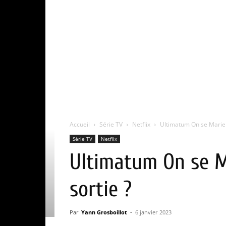
Accueil
Série TV
Netflix
Ultimatum On se Marie ou
Série TV
Netflix
Ultimatum On se Ma
sortie ?
Par
Yann Grosboillot
-
6 janvier 2023