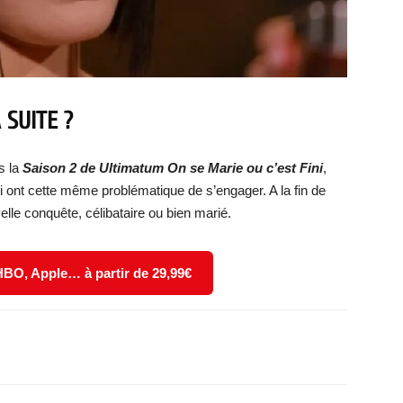
 SUITE ?
s la
Saison 2 de Ult
imatum
On se Marie ou c’est Fini
,
 ont cette même problématique de s’engager. A la fin de
lle conquête, célibataire ou bien marié.
 HBO, Apple… à partir de 29,99€
X
WhatsApp
Email