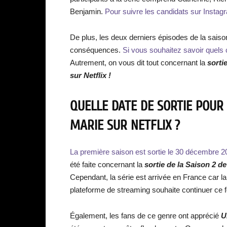
Benjamin.
Pour suivre les candidats sur Instagr
De plus, les deux derniers épisodes de la saison
conséquences.
Si vous souhaitez savoir quels 
Autrement, on vous dit tout concernant la
sortie
sur Netflix !
QUELLE DATE DE SORTIE POUR
MARIE SUR NETFLIX ?
La première saison est sortie le 30 décembre 2
été faite concernant la
sortie de la Saison 2 d
Cependant, la série est arrivée en France car l
plateforme de streaming souhaite continuer ce 
Également, les fans de ce genre ont apprécié
U