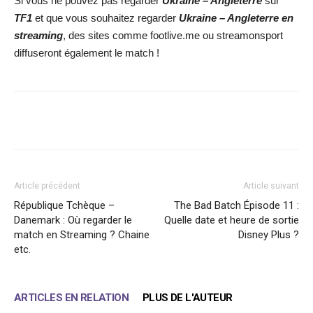
Si vous ne pouvez pas regarder
Ukraine – Angleterre
sur
TF1
et que vous souhaitez regarder
Ukraine – Angleterre
en
streaming
, des sites comme footlive.me ou streamonsport
diffuseront également le match !
Facebook
X
WhatsApp
Email
Article précédent
Article suivant
République Tchèque –
The Bad Batch Épisode 11 :
Danemark : Où regarder le
Quelle date et heure de sortie
match en Streaming ? Chaine
Disney Plus ?
etc.
ARTICLES EN RELATION
PLUS DE L'AUTEUR