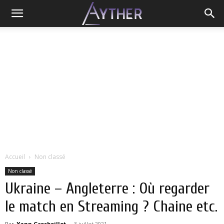
Accueil
Non classé
Non classé
Ukraine – Angleterre : Où regarder
le match en Streaming ? Chaine etc.
Par
Yann Grosboillot
-
3 juillet 2021