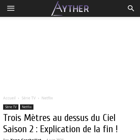
Accueil
Série TV
Netflix
Série TV
Netflix
Trois Mètres au dessus du Ciel
Saison 2 : Explication de la fin !
Par
Yann Grosboillot
-
4 juin 2021