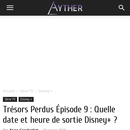
Accueil
Série TV
Disney +
Série TV
Disney +
Trésors Perdus Épisode 9 : Quelle
date et heure de sortie Disney+ ?
Par
Yann Grosboillot
-
25 janvier 2023