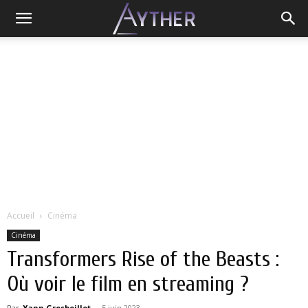
Accueil
Cinéma
Cinéma
Transformers Rise of the Beasts :
Où voir le film en streaming ?
Par
Yann Grosboillot
-
5 juin 2023