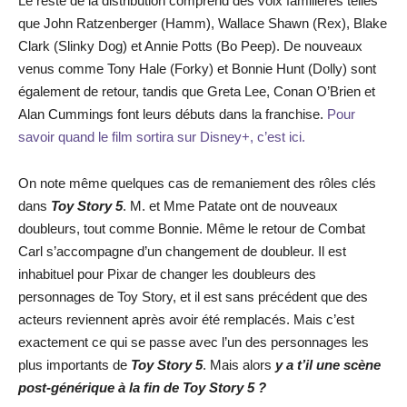
Le reste de la distribution comprend des voix familières telles
que John Ratzenberger (Hamm), Wallace Shawn (Rex), Blake
Clark (Slinky Dog) et Annie Potts (Bo Peep). De nouveaux
venus comme Tony Hale (Forky) et Bonnie Hunt (Dolly) sont
également de retour, tandis que Greta Lee, Conan O’Brien et
Alan Cummings font leurs débuts dans la franchise.
Pour
savoir quand le film sortira sur Disney+, c’est ici.
On note même quelques cas de remaniement des rôles clés
dans
Toy Story 5
. M. et Mme Patate ont de nouveaux
doubleurs, tout comme Bonnie. Même le retour de Combat
Carl s’accompagne d’un changement de doubleur. Il est
inhabituel pour Pixar de changer les doubleurs des
personnages de Toy Story, et il est sans précédent que des
acteurs reviennent après avoir été remplacés. Mais c’est
exactement ce qui se passe avec l’un des personnages les
plus importants de
Toy Story 5
. Mais alors
y a t’il une scène
post-générique à la fin de
Toy Story 5
?