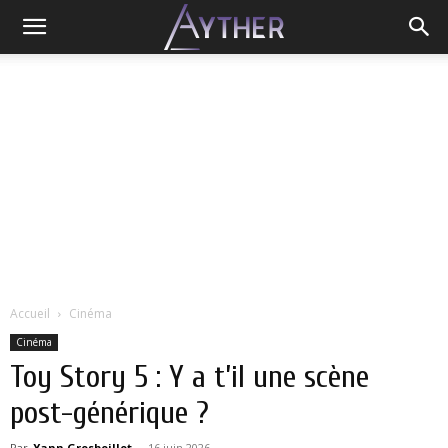
Accueil
Cinéma
Cinéma
Toy Story 5 : Y a t’il une scène
post-générique ?
Par
Yann Grosboillot
-
16 juin 2026